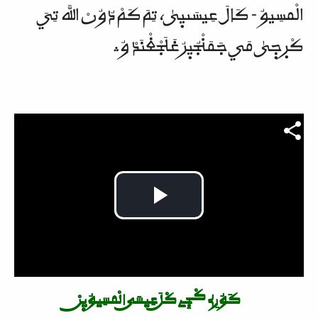
الْمسِيوُ - کَالَ عِيسَىيٜىٰ، تِمَ کَمْ دُوُࢽْ اللَّه تِيَ
کْرٜجٜىٰ مَي جَمَࢽْجُيٜرُ غَلَجْغْࢽَدْ وُ؞
Video file
Play
Video
کَوُرِے کْجِے کْلَ عِيسَى الْمسِيوُيٜࢽْ